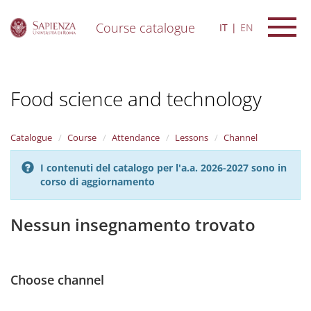
Course catalogue
IT
EN
S
k
i
Food science and technology
p
t
o
m
Catalogue
Course
Attendance
Lessons
Channel
a
i
I contenuti del catalogo per l'a.a. 2026-2027 sono in
n
corso di aggiornamento
c
o
n
Nessun insegnamento trovato
t
e
n
t
Choose channel