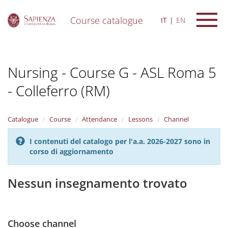
Course catalogue
IT
EN
S
k
i
Nursing - Course G - ASL Roma 5
p
t
- Colleferro (RM)
o
m
a
i
Catalogue
Course
Attendance
Lessons
Channel
n
c
I contenuti del catalogo per l'a.a. 2026-2027 sono in
o
corso di aggiornamento
n
t
Nessun insegnamento trovato
e
n
t
Choose channel