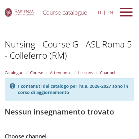
Course catalogue
IT
EN
S
k
i
Nursing - Course G - ASL Roma 5
p
t
- Colleferro (RM)
o
m
a
i
Catalogue
Course
Attendance
Lessons
Channel
n
c
I contenuti del catalogo per l'a.a. 2026-2027 sono in
o
corso di aggiornamento
n
t
Nessun insegnamento trovato
e
n
t
Choose channel