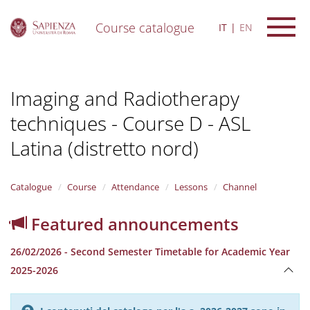
Course catalogue
IT
EN
S
k
i
Imaging and Radiotherapy
p
t
techniques - Course D - ASL
o
m
Latina (distretto nord)
a
i
n
Catalogue
Course
Attendance
Lessons
Channel
c
o
n
Featured announcements
t
e
26/02/2026 - Second Semester Timetable for Academic Year
n
2025-2026
t