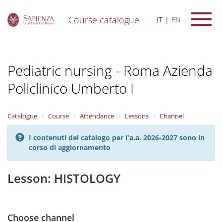
Course catalogue
IT
EN
S
k
i
Pediatric nursing - Roma Azienda
p
t
Policlinico Umberto I
o
m
a
i
Catalogue
Course
Attendance
Lessons
Channel
n
c
I contenuti del catalogo per l'a.a. 2026-2027 sono in
o
corso di aggiornamento
n
t
Lesson: HISTOLOGY
e
n
t
Choose channel