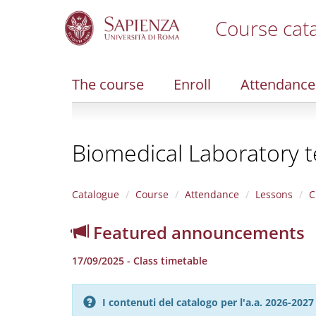
Course cat
S
k
i
The course
Enroll
Attendance
p
t
o
m
Biomedical Laboratory te
a
i
n
c
Catalogue
Course
Attendance
Lessons
C
o
n
Featured announcements
t
e
17/09/2025 - Class timetable
n
t
I contenuti del catalogo per l'a.a. 2026-20