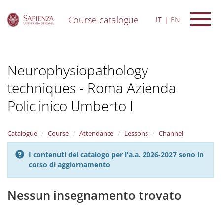
Course catalogue
IT
EN
S
k
i
Neurophysiopathology
p
t
techniques - Roma Azienda
o
m
Policlinico Umberto I
a
i
n
Catalogue
Course
Attendance
Lessons
Channel
c
o
n
I contenuti del catalogo per l'a.a. 2026-2027 sono in
t
corso di aggiornamento
e
n
Nessun insegnamento trovato
t