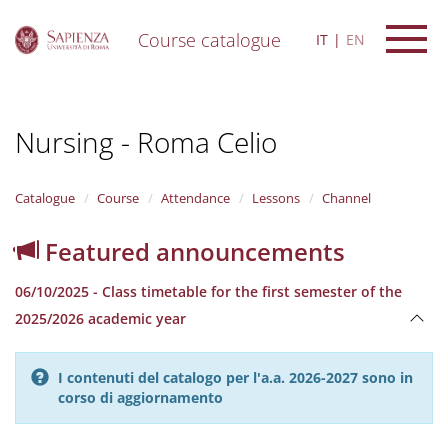
Course catalogue
IT
EN
S
k
i
Nursing - Roma Celio
p
t
o
m
Catalogue
Course
Attendance
Lessons
Channel
a
i
Featured announcements
n
c
06/10/2025 - Class timetable for the first semester of the
o
n
2025/2026 academic year
t
e
n
I contenuti del catalogo per l'a.a. 2026-2027 sono in
t
corso di aggiornamento