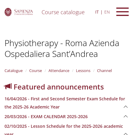
Course catalogue
IT
EN
S
k
i
Physiotherapy - Roma Azienda
p
t
Ospedaliera Sant’Andrea
o
m
a
i
Catalogue
Course
Attendance
Lessons
Channel
n
c
Featured announcements
o
n
16/04/2026 - First and Second Semester Exam Schedule for
t
e
the 2025-26 Academic Year
n
20/03/2026 - EXAM CALENDAR 2025-2026
t
02/10/2025 - Lesson Schedule for the 2025-2026 academic
year