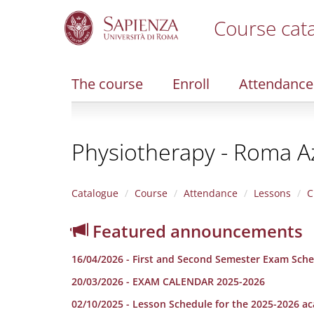
Course cat
S
k
i
The course
Enroll
Attendance
p
t
o
m
Physiotherapy - Roma A
a
i
n
c
Catalogue
Course
Attendance
Lessons
C
o
n
Featured announcements
t
e
16/04/2026 - First and Second Semester Exam Sche
n
t
20/03/2026 - EXAM CALENDAR 2025-2026
02/10/2025 - Lesson Schedule for the 2025-2026 a