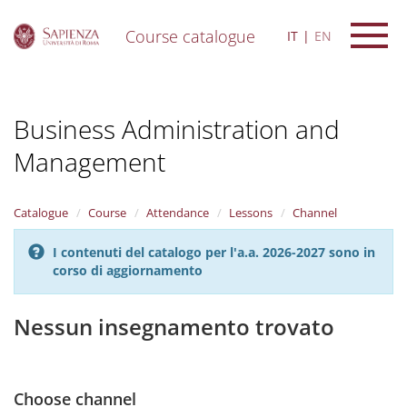
Course catalogue
IT
EN
S
k
i
Business Administration and
p
t
Management
o
m
a
i
Catalogue
Course
Attendance
Lessons
Channel
n
c
I contenuti del catalogo per l'a.a. 2026-2027 sono in
o
corso di aggiornamento
n
t
Nessun insegnamento trovato
e
n
t
Choose channel