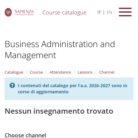
Course catalogue
IT
EN
S
k
i
Business Administration and
p
t
Management
o
m
a
i
Catalogue
Course
Attendance
Lessons
Channel
n
c
I contenuti del catalogo per l'a.a. 2026-2027 sono in
o
corso di aggiornamento
n
t
Nessun insegnamento trovato
e
n
t
Choose channel