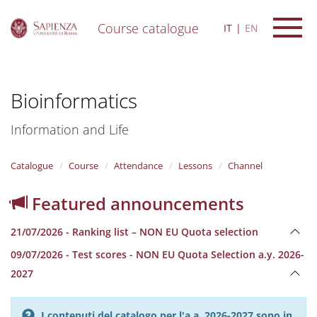
Course catalogue
IT
EN
S
k
i
Bioinformatics
p
t
o
Information and Life
m
a
i
Catalogue
Course
Attendance
Lessons
Channel
n
c
Featured announcements
o
n
21/07/2026 - Ranking list – NON EU Quota selection
t
e
09/07/2026 - Test scores - NON EU Quota Selection a.y. 2026-
n
2027
t
I contenuti del catalogo per l'a.a. 2026-2027 sono in