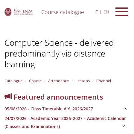
Course catalogue
IT
EN
S
k
i
Computer Science - delivered
p
t
predominantly via distance
o
m
learning
a
i
n
Catalogue
Course
Attendance
Lessons
Channel
c
o
n
Featured announcements
t
e
05/08/2026 - Class Timetable A.Y. 2026/2027
n
t
24/07/2026 - Academic Year 2026–2027 – Academic Calendar
(Classes and Examinations)