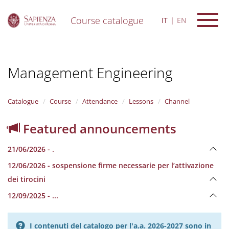
Course catalogue
IT
EN
S
k
i
Management Engineering
p
t
o
m
Catalogue
Course
Attendance
Lessons
Channel
a
i
Featured announcements
n
c
21/06/2026 - .
o
n
12/06/2026 - sospensione firme necessarie per l’attivazione
t
dei tirocini
e
n
12/09/2025 - ...
t
I contenuti del catalogo per l'a.a. 2026-2027 sono in