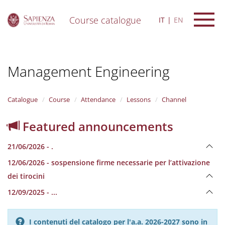
Course catalogue
IT
EN
S
k
i
Management Engineering
p
t
o
m
Catalogue
Course
Attendance
Lessons
Channel
a
i
Featured announcements
n
c
21/06/2026 - .
o
n
12/06/2026 - sospensione firme necessarie per l’attivazione
t
dei tirocini
e
n
12/09/2025 - ...
t
I contenuti del catalogo per l'a.a. 2026-2027 sono in