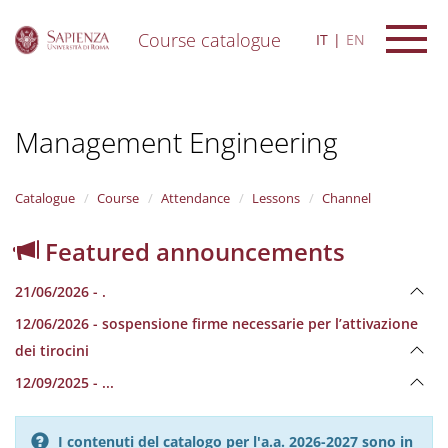
Course catalogue
IT
EN
S
k
i
Management Engineering
p
t
o
m
Catalogue
Course
Attendance
Lessons
Channel
a
i
Featured announcements
n
c
21/06/2026 - .
o
n
12/06/2026 - sospensione firme necessarie per l’attivazione
t
dei tirocini
e
n
12/09/2025 - ...
t
I contenuti del catalogo per l'a.a. 2026-2027 sono in