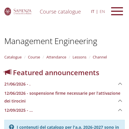
Course catalogue
IT
EN
S
k
i
Management Engineering
p
t
o
m
Catalogue
Course
Attendance
Lessons
Channel
a
i
Featured announcements
n
c
21/06/2026 - .
o
n
12/06/2026 - sospensione firme necessarie per l’attivazione
t
dei tirocini
e
n
12/09/2025 - ...
t
I contenuti del catalogo per l'a.a. 2026-2027 sono in