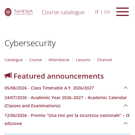
Course catalogue
IT
EN
S
k
i
Cybersecurity
p
t
o
m
Catalogue
Course
Attendance
Lessons
Channel
a
i
Featured announcements
n
c
05/08/2026 - Class Timetable A.Y. 2026/2027
o
n
24/07/2026 - Academic Year 2026–2027 – Academic Calendar
t
(Classes and Examinations)
e
n
12/06/2026 - Premio “Una tesi per la sicurezza nazionale” – IX
t
edizione