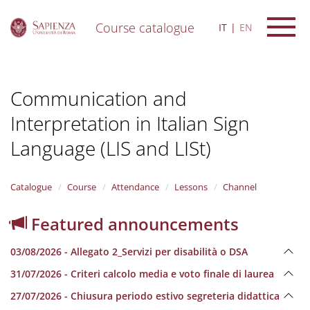
Course catalogue
IT
EN
S
k
i
Communication and
p
t
Interpretation in Italian Sign
o
m
Language (LIS and LISt)
a
i
n
Catalogue
Course
Attendance
Lessons
Channel
c
o
n
Featured announcements
t
e
03/08/2026 - Allegato 2_Servizi per disabilità o DSA
n
t
31/07/2026 - Criteri calcolo media e voto finale di laurea
27/07/2026 - Chiusura periodo estivo segreteria didattica