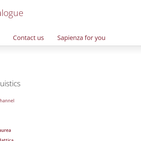
alogue
Contact us
Sapienza for you
uistics
hannel
laurea
dattica