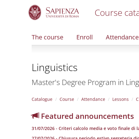
Course cat
S
k
i
The course
Enroll
Attendance
p
t
o
m
Linguistics
a
i
n
Master's Degree Program in Ling
c
o
n
Catalogue
Course
Attendance
Lessons
C
t
e
Featured announcements
n
t
31/07/2026 - Criteri calcolo media e voto finale di 
27/07/2026 - Chiusura periodo estivo segreteria di