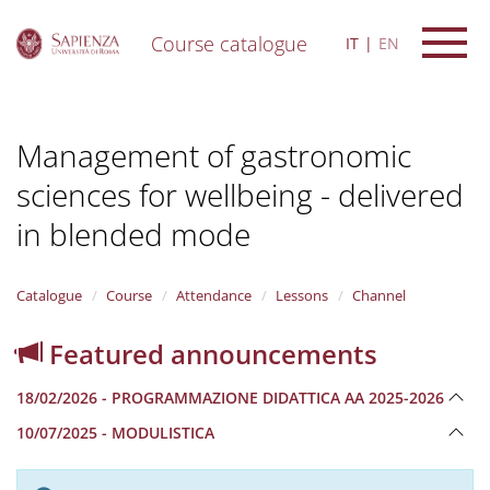
Course catalogue
IT
EN
S
k
i
Management of gastronomic
p
t
sciences for wellbeing - delivered
o
m
in blended mode
a
i
n
Catalogue
Course
Attendance
Lessons
Channel
c
o
n
Featured announcements
t
e
18/02/2026 - PROGRAMMAZIONE DIDATTICA AA 2025-2026
n
t
10/07/2025 - MODULISTICA