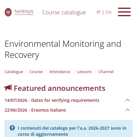
Course catalogue
IT
EN
S
k
i
Environmental Monitoring and
p
t
Recovery
o
m
a
i
Catalogue
Course
Attendance
Lessons
Channel
n
c
Featured announcements
o
n
14/07/2026 - Dates for verifying requirements
t
e
22/06/2026 - Erasmus Italiano
n
t
I contenuti del catalogo per l'a.a. 2026-2027 sono in
corso di aggiornamento