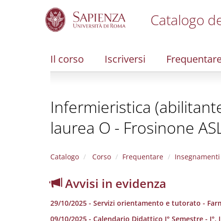
Catalogo de
S
k
i
Il corso
Iscriversi
Frequentar
p
t
o
m
Infermieristica (abilitan
a
i
laurea O - Frosinone AS
n
c
o
n
Catalogo
Corso
Frequentare
Insegnamenti
t
e
Avvisi in evidenza
n
t
29/10/2025 - Servizi orientamento e tutorato - Fa
09/10/2025 - Calendario Didattico I° Semestre - I°, I