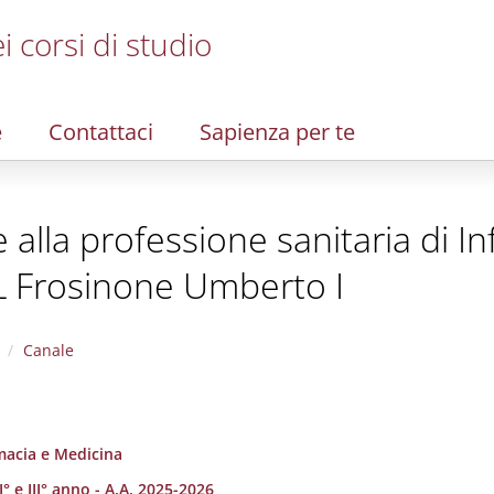
i corsi di studio
e
Contattaci
Sapienza per te
te alla professione sanitaria di I
L Frosinone Umberto I
Canale
rmacia e Medicina
I° e III° anno - A.A. 2025-2026