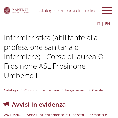
Catalogo dei corsi di studio
S
IT
EN
k
i
Infermieristica (abilitante alla
p
t
professione sanitaria di
o
m
Infermiere) - Corso di laurea O -
a
i
Frosinone ASL Frosinone
n
c
Umberto I
o
n
t
Catalogo
Corso
Frequentare
Insegnamenti
Canale
e
n
Avvisi in evidenza
t
29/10/2025 - Servizi orientamento e tutorato - Farmacia e