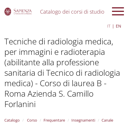
Catalogo dei corsi di studio
S
IT
EN
k
i
Tecniche di radiologia medica,
p
t
per immagini e radioterapia
o
m
(abilitante alla professione
a
i
sanitaria di Tecnico di radiologia
n
c
medica) - Corso di laurea B -
o
Roma Azienda S. Camillo
n
t
Forlanini
e
n
t
Catalogo
Corso
Frequentare
Insegnamenti
Canale