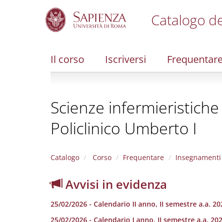
Catalogo de
S
k
i
Il corso
Iscriversi
Frequentar
p
t
o
m
Scienze infermieristiche
a
i
Policlinico Umberto I
n
c
o
n
Catalogo
Corso
Frequentare
Insegnamenti
t
e
Avvisi in evidenza
n
t
25/02/2026 - Calendario II anno, II semestre a.a. 2
25/02/2026 - Calendario I anno, II semestre a.a. 20