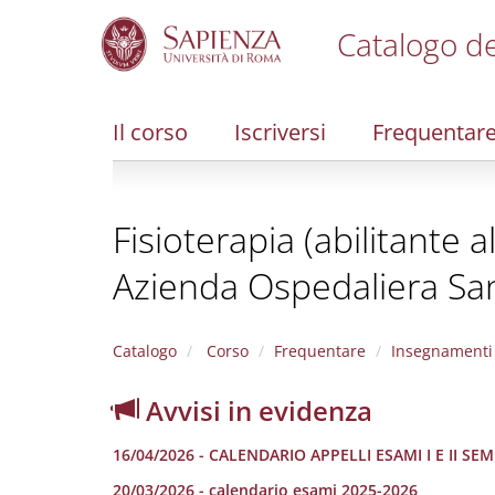
Catalogo de
S
k
i
Il corso
Iscriversi
Frequentar
p
t
o
m
Fisioterapia (abilitante 
a
i
Azienda Ospedaliera Sa
n
c
o
n
Catalogo
Corso
Frequentare
Insegnamenti
t
e
Avvisi in evidenza
n
t
16/04/2026 - CALENDARIO APPELLI ESAMI I E II SE
20/03/2026 - calendario esami 2025-2026