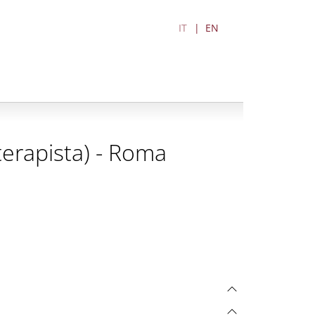
IT
EN
oterapista) - Roma