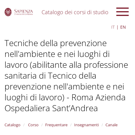
Catalogo dei corsi di studio
S
IT
EN
k
i
Tecniche della prevenzione
p
t
nell'ambiente e nei luoghi di
o
m
lavoro (abilitante alla professione
a
i
sanitaria di Tecnico della
n
c
prevenzione nell'ambiente e nei
o
luoghi di lavoro) - Roma Azienda
n
t
Ospedaliera Sant’Andrea
e
n
t
Catalogo
Corso
Frequentare
Insegnamenti
Canale