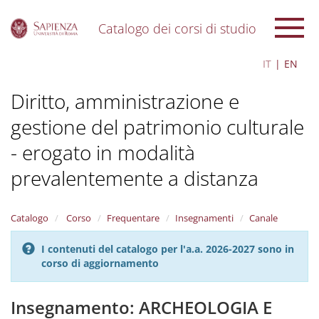
Catalogo dei corsi di studio
S
IT
EN
k
i
Diritto, amministrazione e
p
t
gestione del patrimonio culturale
o
m
- erogato in modalità
a
i
prevalentemente a distanza
n
c
o
Catalogo
Corso
Frequentare
Insegnamenti
Canale
n
t
I contenuti del catalogo per l'a.a. 2026-2027 sono in
e
corso di aggiornamento
n
t
Insegnamento: ARCHEOLOGIA E