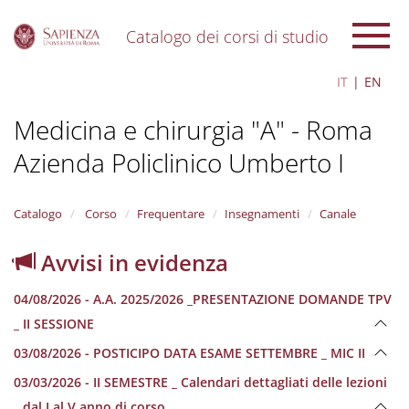
Catalogo dei corsi di studio
S
IT
EN
k
i
Medicina e chirurgia "A" - Roma
p
t
Azienda Policlinico Umberto I
o
m
a
i
Catalogo
Corso
Frequentare
Insegnamenti
Canale
n
c
Avvisi in evidenza
o
n
04/08/2026 - A.A. 2025/2026 _PRESENTAZIONE DOMANDE TPV
t
e
_ II SESSIONE
n
03/08/2026 - POSTICIPO DATA ESAME SETTEMBRE _ MIC II
t
03/03/2026 - II SEMESTRE _ Calendari dettagliati delle lezioni
_ dal I al V anno di corso