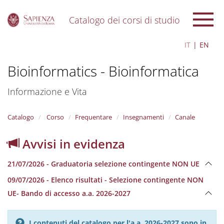
Catalogo dei corsi di studio
S
IT
EN
k
i
Bioinformatics - Bioinformatica
p
t
o
Informazione e Vita
m
a
i
Catalogo
Corso
Frequentare
Insegnamenti
Canale
n
c
Avvisi in evidenza
o
n
21/07/2026 - Graduatoria selezione contingente NON UE
t
e
09/07/2026 - Elenco risultati - Selezione contingente NON
n
UE- Bando di accesso a.a. 2026-2027
t
I contenuti del catalogo per l'a.a. 2026-2027 sono in