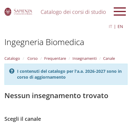
Catalogo dei corsi di studio
S
IT
EN
k
i
Ingegneria Biomedica
p
t
o
m
Catalogo
Corso
Frequentare
Insegnamenti
Canale
a
i
I contenuti del catalogo per l'a.a. 2026-2027 sono in
n
corso di aggiornamento
c
o
n
Nessun insegnamento trovato
t
e
n
t
Scegli il canale