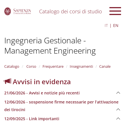
Catalogo dei corsi di studio
S
IT
EN
k
i
Ingegneria Gestionale -
p
t
Management Engineering
o
m
a
i
Catalogo
Corso
Frequentare
Insegnamenti
Canale
n
c
Avvisi in evidenza
o
n
21/06/2026 - Avvisi e notizie più recenti
t
e
12/06/2026 - sospensione firme necessarie per l’attivazione
n
dei tirocini
t
12/09/2025 - Link importanti