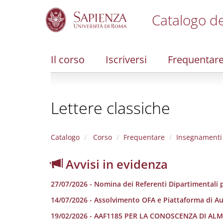
Catalogo de
S
k
i
Il corso
Iscriversi
Frequentar
p
t
o
m
Lettere classiche
a
i
n
c
Catalogo
Corso
Frequentare
Insegnamenti
o
n
Avvisi in evidenza
t
e
27/07/2026 - Nomina dei Referenti Dipartimentali p
n
t
14/07/2026 - Assolvimento OFA e Piattaforma di A
19/02/2026 - AAF1185 PER LA CONOSCENZA DI A