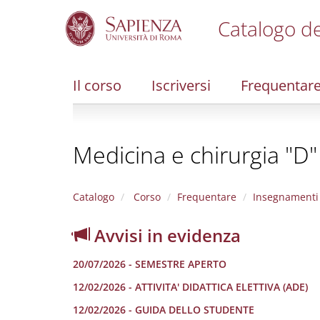
Catalogo de
S
k
i
Il corso
Iscriversi
Frequentar
p
t
o
m
Medicina e chirurgia "D"
a
i
n
c
Catalogo
Corso
Frequentare
Insegnamenti
o
n
Avvisi in evidenza
t
e
20/07/2026 - SEMESTRE APERTO
n
t
12/02/2026 - ATTIVITA' DIDATTICA ELETTIVA (ADE)
12/02/2026 - GUIDA DELLO STUDENTE