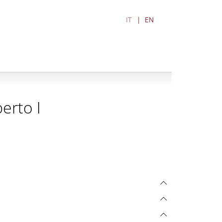
IT
EN
erto I