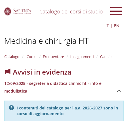
Catalogo dei corsi di studio
S
IT
EN
k
i
Medicina e chirurgia HT
p
t
o
m
Catalogo
Corso
Frequentare
Insegnamenti
Canale
a
i
Avvisi in evidenza
n
c
12/09/2025 - segreteria didattica clmmc ht - info e
o
n
modulistica
t
e
n
I contenuti del catalogo per l'a.a. 2026-2027 sono in
t
corso di aggiornamento