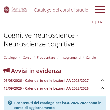
Catalogo dei corsi di studio
S
IT
EN
k
i
Cognitive neuroscience -
p
t
Neuroscienze cognitive
o
m
a
i
Catalogo
Corso
Frequentare
Insegnamenti
Canale
n
c
Avvisi in evidenza
o
n
03/08/2026 - Calendario delle Lezioni AA 2026/2027
t
e
12/09/2025 - Calendario delle Lezioni AA 2025/2026
n
t
I contenuti del catalogo per l'a.a. 2026-2027 sono in
corso di aggiornamento