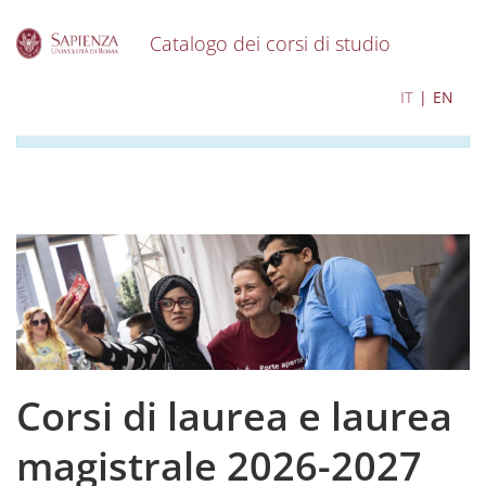
Catalogo dei corsi di studio
S
I contenuti del catalogo per l'a.a. 2026-2027 sono in
IT
EN
k
corso di aggiornamento
i
p
t
o
m
a
i
n
c
o
n
t
e
Corsi di laurea e laurea
n
t
magistrale 2026-2027