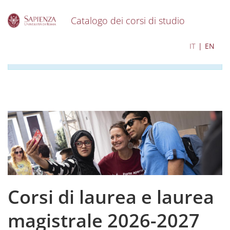
Catalogo dei corsi di studio
S
I contenuti del catalogo per l'a.a. 2026-2027 sono in
IT
EN
k
corso di aggiornamento
i
p
t
o
m
a
i
n
c
o
n
t
e
Corsi di laurea e laurea
n
t
magistrale 2026-2027