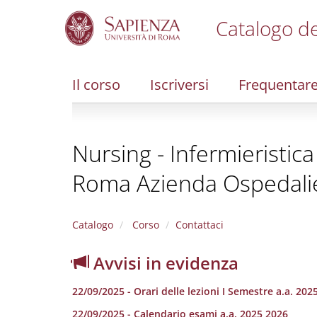
Catalogo de
S
k
i
Il corso
Iscriversi
Frequentar
p
t
o
m
Nursing - Infermieristica 
a
i
Roma Azienda Ospedali
n
c
o
n
Catalogo
Corso
Contattaci
t
e
Avvisi in evidenza
n
t
22/09/2025 - Orari delle lezioni I Semestre a.a. 202
22/09/2025 - Calendario esami a.a. 2025 2026