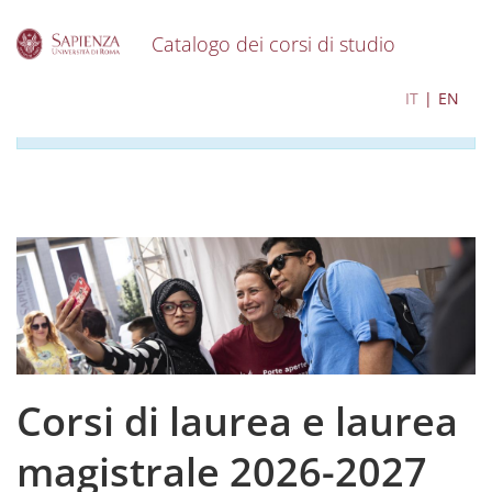
Catalogo dei corsi di studio
S
I contenuti del catalogo per l'a.a. 2026-2027 sono in
IT
EN
k
corso di aggiornamento
i
p
t
o
m
a
i
n
c
o
n
t
e
Corsi di laurea e laurea
n
t
magistrale 2026-2027