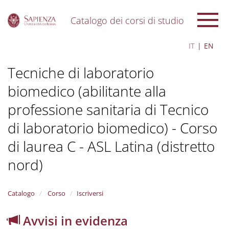
Catalogo dei corsi di studio
S
IT
EN
k
i
Tecniche di laboratorio
p
t
biomedico (abilitante alla
o
m
professione sanitaria di Tecnico
a
i
di laboratorio biomedico) - Corso
n
c
di laurea C - ASL Latina (distretto
o
nord)
n
t
e
n
Catalogo
Corso
Iscriversi
t
Avvisi in evidenza