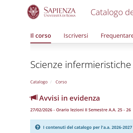
Catalogo de
S
k
i
Il corso
Iscriversi
Frequentar
p
t
o
m
Scienze infermieristiche 
a
i
n
c
Catalogo
Corso
o
n
Avvisi in evidenza
t
e
27/02/2026 - Orario lezioni II Semestre A.A. 25 - 26
n
t
I contenuti del catalogo per l'a.a. 2026-20