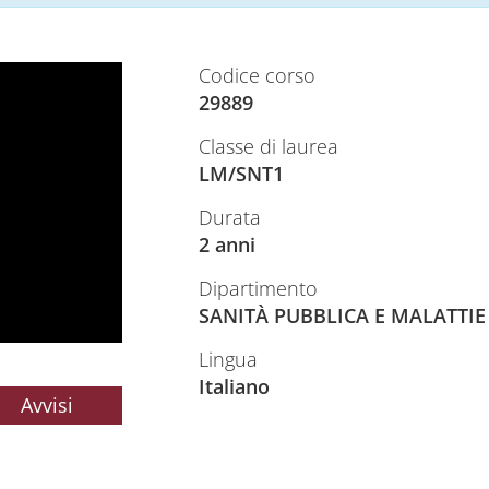
Codice corso
29889
Classe di laurea
LM/SNT1
Durata
2 anni
Dipartimento
SANITÀ PUBBLICA E MALATTIE 
Lingua
Italiano
Avvisi