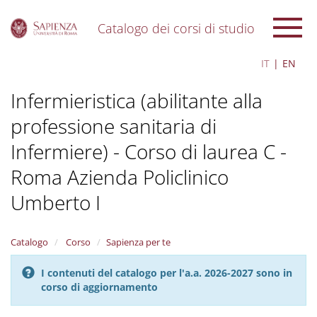
Catalogo dei corsi di studio
S
IT
EN
k
i
Infermieristica (abilitante alla
p
t
professione sanitaria di
o
m
Infermiere) - Corso di laurea C -
a
i
Roma Azienda Policlinico
n
c
Umberto I
o
n
t
Catalogo
Corso
Sapienza per te
e
n
I contenuti del catalogo per l'a.a. 2026-2027 sono in
t
corso di aggiornamento