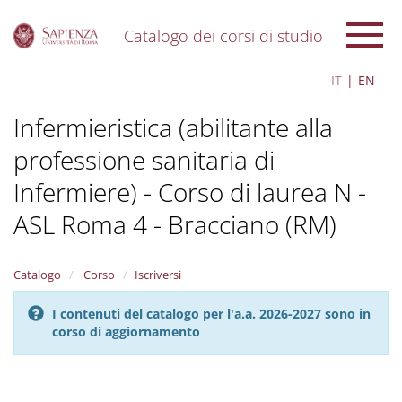
Catalogo dei corsi di studio
S
IT
EN
k
i
Infermieristica (abilitante alla
p
t
professione sanitaria di
o
m
Infermiere) - Corso di laurea N -
a
i
ASL Roma 4 - Bracciano (RM)
n
c
o
Catalogo
Corso
Iscriversi
n
t
I contenuti del catalogo per l'a.a. 2026-2027 sono in
e
corso di aggiornamento
n
t