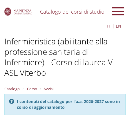
Catalogo dei corsi di studio
S
IT
EN
k
i
Infermieristica (abilitante alla
p
t
professione sanitaria di
o
m
Infermiere) - Corso di laurea V -
a
i
ASL Viterbo
n
c
o
Catalogo
Corso
Avvisi
n
t
I contenuti del catalogo per l'a.a. 2026-2027 sono in
e
corso di aggiornamento
n
t