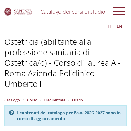
Catalogo dei corsi di studio
S
IT
EN
k
i
Ostetricia (abilitante alla
p
t
professione sanitaria di
o
m
Ostetrica/o) - Corso di laurea A -
a
i
Roma Azienda Policlinico
n
c
Umberto I
o
n
t
Catalogo
Corso
Frequentare
Orario
e
n
I contenuti del catalogo per l'a.a. 2026-2027 sono in
t
corso di aggiornamento