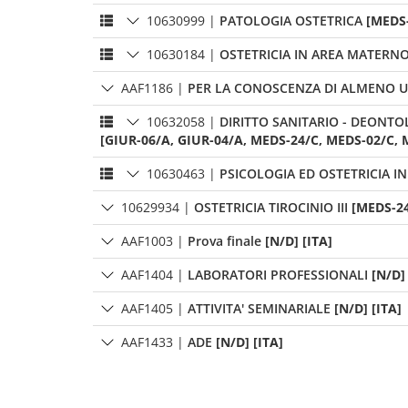
10630999
|
PATOLOGIA OSTETRICA
[MEDS-
10630184
|
OSTETRICIA IN AREA MATERNO
AAF1186
|
PER LA CONOSCENZA DI ALMENO U
10632058
|
DIRITTO SANITARIO - DEONTO
[GIUR-06/A, GIUR-04/A, MEDS-24/C, MEDS-02/C, 
10630463
|
PSICOLOGIA ED OSTETRICIA I
10629934
|
OSTETRICIA TIROCINIO III
[MEDS-24
AAF1003
|
Prova finale
[N/D] [ITA]
AAF1404
|
LABORATORI PROFESSIONALI
[N/D]
AAF1405
|
ATTIVITA' SEMINARIALE
[N/D] [ITA]
AAF1433
|
ADE
[N/D] [ITA]