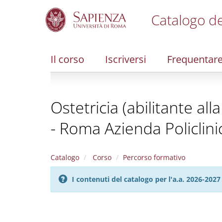
Catalogo de
S
k
i
Il corso
Iscriversi
Frequentar
p
t
o
m
Ostetricia (abilitante al
a
i
- Roma Azienda Policlin
n
c
o
n
Catalogo
Corso
Percorso formativo
t
e
I contenuti del catalogo per l'a.a. 2026-20
n
t