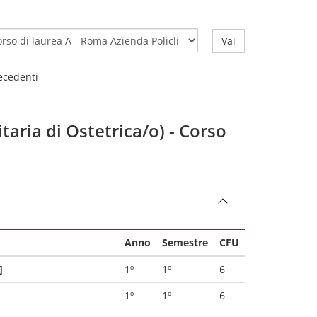
Vai
recedenti
itaria di Ostetrica/o) - Corso
Anno
Semestre
CFU
]
1º
1º
6
1º
1º
6