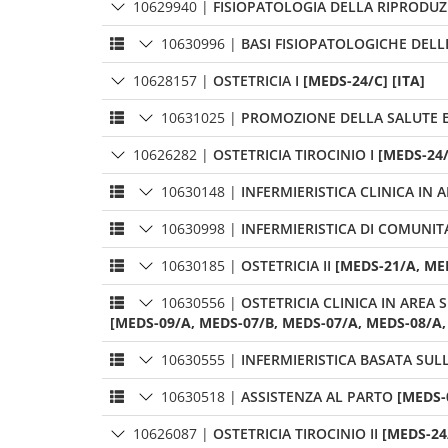
10629940
|
FISIOPATOLOGIA DELLA RIPRODU
10630996
|
BASI FISIOPATOLOGICHE DELL
10628157
|
OSTETRICIA I
[MEDS-24/C] [ITA]
10631025
|
PROMOZIONE DELLA SALUTE E
10626282
|
OSTETRICIA TIROCINIO I
[MEDS-24/
10630148
|
INFERMIERISTICA CLINICA IN 
10630998
|
INFERMIERISTICA DI COMUNITA
10630185
|
OSTETRICIA II
[MEDS-21/A, MED
10630556
|
OSTETRICIA CLINICA IN AREA S
[MEDS-09/A, MEDS-07/B, MEDS-07/A, MEDS-08/A, 
10630555
|
INFERMIERISTICA BASATA SULL
10630518
|
ASSISTENZA AL PARTO
[MEDS-
10626087
|
OSTETRICIA TIROCINIO II
[MEDS-24/