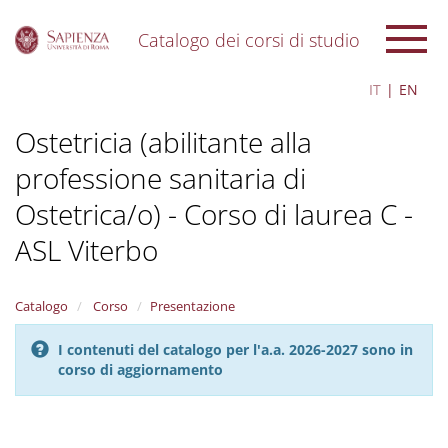
Catalogo dei corsi di studio
S
IT
EN
k
i
Ostetricia (abilitante alla
p
t
professione sanitaria di
o
m
Ostetrica/o) - Corso di laurea C -
a
i
ASL Viterbo
n
c
o
Catalogo
Corso
Presentazione
n
t
I contenuti del catalogo per l'a.a. 2026-2027 sono in
e
corso di aggiornamento
n
t